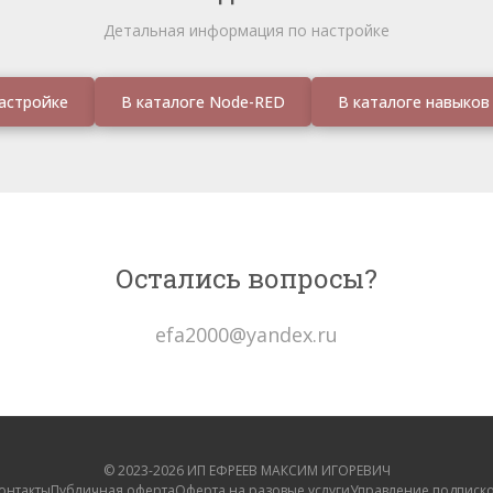
Детальная информация по настройке
астройке
В каталоге Node-RED
В каталоге навыков
Остались вопросы?
efa2000@yandex.ru
© 2023-2026 ИП ЕФРЕЕВ МАКСИМ ИГОРЕВИЧ
онтакты
Публичная оферта
Оферта на разовые услуги
Управление подписк