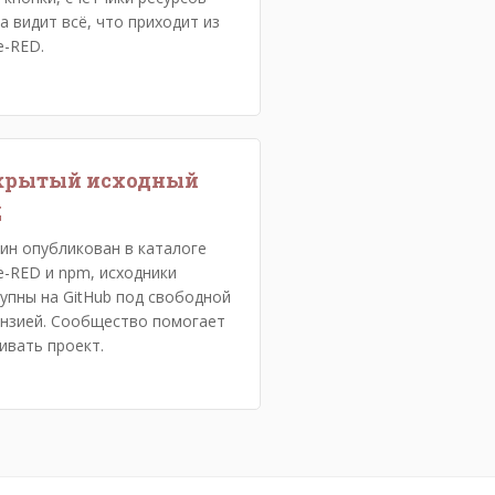
а видит всё, что приходит из
-RED.
крытый исходный
д
ин опубликован в каталоге
-RED и npm, исходники
упны на GitHub под свободной
нзией. Сообщество помогает
ивать проект.