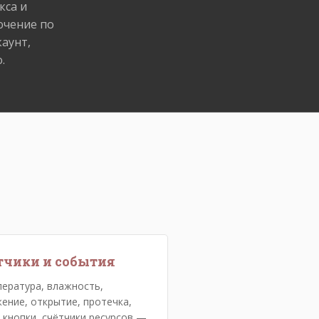
кса и
ючение по
аунт,
.
тчики и события
ература, влажность,
ение, открытие, протечка,
 кнопки, счётчики ресурсов —