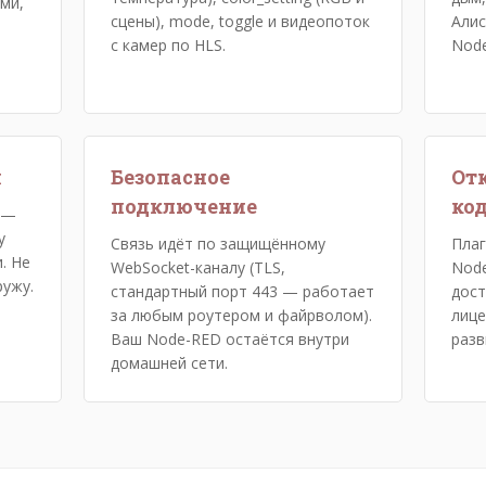
ми,
сцены), mode, toggle и видеопоток
Алис
с камер по HLS.
Node
я
Безопасное
От
подключение
ко
 —
у
Связь идёт по защищённому
Плаг
. Не
WebSocket-каналу (TLS,
Node
ружу.
стандартный порт 443 — работает
дост
за любым роутером и файрволом).
лице
Ваш Node-RED остаётся внутри
разв
домашней сети.