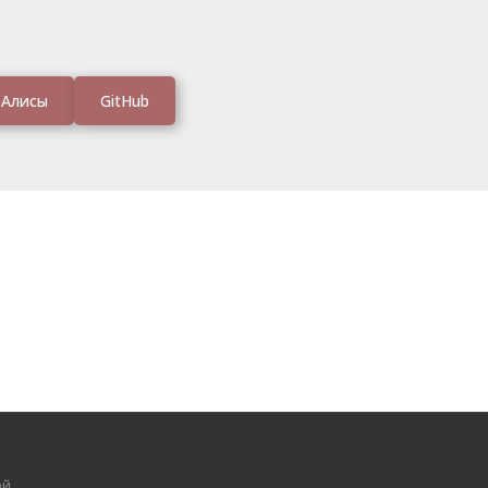
 Алисы
GitHub
ой