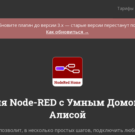
Тарифы
новите плагин до версии 3.x — старые версии перестанут п
Как обновиться →
я Node-RED c Умным Домо
Алисой
позволит, в несколько простых шагов, подключить лю