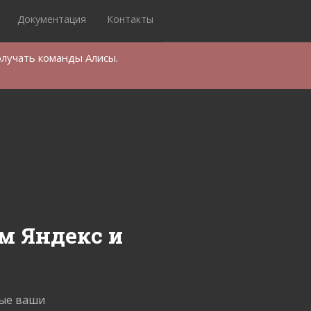
Документация
Контакты
олучать команды Алисы.
м Яндекс и
бые ваши