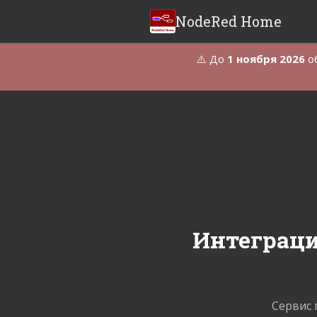
NodeRed Home
⚠️ До
1 ноября 2026
об
Интеграци
Сервис 