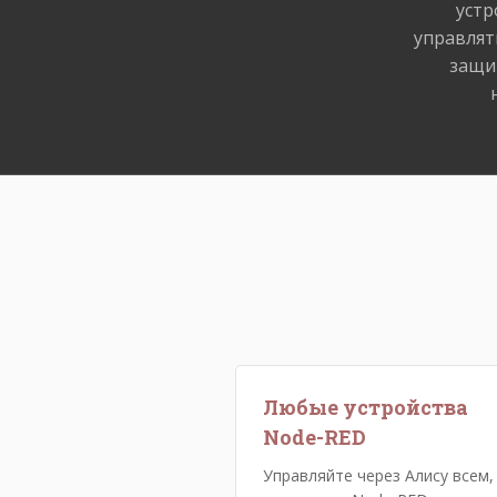
устр
управлят
защи
Любые устройства
Node-RED
Управляйте через Алису всем,