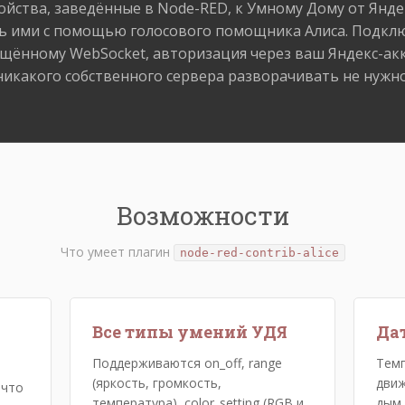
ойства, заведённые в Node-RED, к Умному Дому от Янде
ь ими с помощью голосового помощника Алиса. Подкл
щённому WebSocket, авторизация через ваш Яндекс-акк
никакого собственного сервера разворачивать не нужно
Возможности
Что умеет плагин
node-red-contrib-alice
Все типы умений УДЯ
Да
Поддерживаются on_off, range
Темп
(яркость, громкость,
движ
 что
температура), color_setting (RGB и
дым,